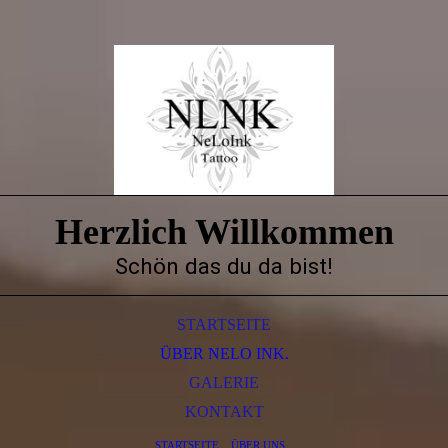
Herzlich Willkommen
Schön das du da bist!
STARTSEITE
ÜBER NELO INK.
GALERIE
KONTAKT
STARTSEITE
ÜBER UNS