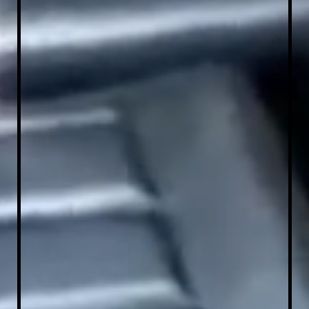
IMG_20200624_095113