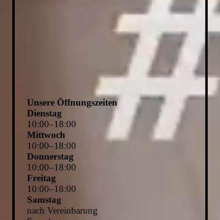
Unsere Öffnungszeiten
Dienstag
10
:
00
–
18
:
00
Mittwoch
10
:
00
–
18
:
00
Donnerstag
10
:
00
–
18
:
00
Freitag
10
:
00
–
18
:
00
Samstag
nach Vereinbarung