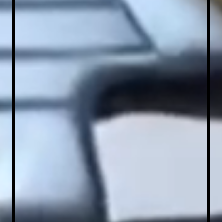
IMG_20200624_095232