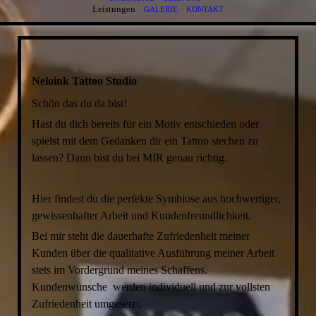
Leistungen
GALERIE
KONTAKT
Neloink Tattoo Studio
Schön das du da bist!
Hast du dich bereits für ein Motiv entschieden oder
spielst mit dem Gedanken dir ein Tattoo stechen zu
lassen? Dann bist du bei MIR genau richtig.
Hier findest du die perfekte Symbiose aus hochwertiger,
gewissenhafter Arbeit und Kundenfreundlichkeit.
Bei mir steht die dauerhafte Zufriedenheit meiner
Kunden über die qualitative Ausführung meiner Arbeit
stets im Vordergrund meines Schaffens.
Kundenwünsche werden individuell und zur vollsten
Zufriedenheit umgesetzt.